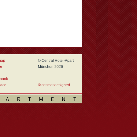
map
© Central Hotel-Apart
er
München 2026
r
book
ace
© cosmosdesigned