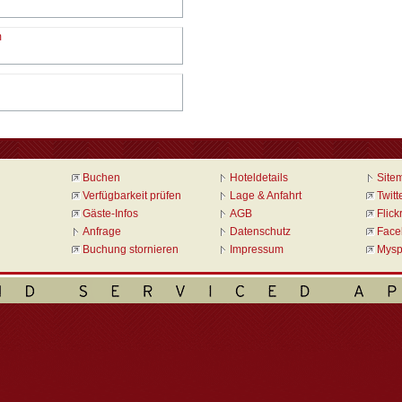
m
Buchen
Hoteldetails
Site
Verfügbarkeit prüfen
Lage & Anfahrt
Twitt
Gäste-Infos
AGB
Flick
Anfrage
Datenschutz
Face
Buchung stornieren
Impressum
Mysp