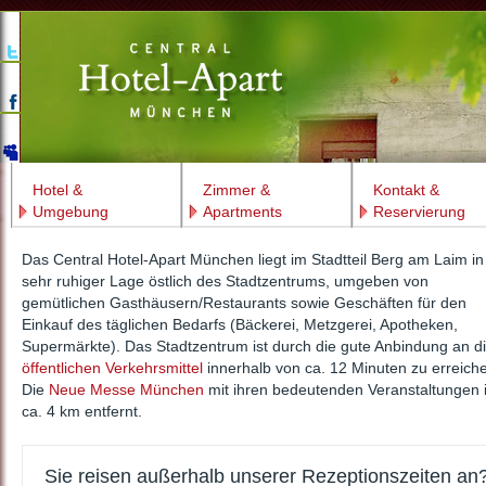
Hotel &
Zimmer &
Kontakt &
Umgebung
Apartments
Reservierung
Das Central Hotel-Apart München liegt im Stadtteil Berg am Laim in
sehr ruhiger Lage östlich des Stadtzentrums, umgeben von
gemütlichen Gasthäusern/Restaurants sowie Geschäften für den
Einkauf des täglichen Bedarfs (Bäckerei, Metzgerei, Apotheken,
Supermärkte). Das Stadtzentrum ist durch die gute Anbindung an d
öffentlichen Verkehrsmittel
innerhalb von ca. 12 Minuten zu erreich
Die
Neue Messe München
mit ihren bedeutenden Veranstaltungen i
ca. 4 km entfernt.
Sie reisen außerhalb unserer Rezeptionszeiten an