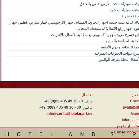
قف سيارات تحت الأرض خاص بالفندق
قف سيارات مفتوح
يقة خضراء
لة لياقة بدنية حديثة (جهاز الجري، المشاية، جهاز الأرجوميتر، جهاز تمارين الظهر، جهاز
قوة، جهاز رفع الأثقال) للاستخدام المجاني.
ن فسيح مزود بأجهزة كمبيوتر مع إمكانية الاتصال بالإنترنت
كانية المراقبة بالفيديو
مة النظافة وحزم الأمتعة
رح بتواجد الحيوانات المنزلية
أطفال مجانًا بغرفة الوالدين
لحجز
الاتصال
Chec
هاتف
+49 (0)89 435 49 30 - 0
availabili
فاكس
+49 (0)89 435 49 30 - 30
info@centralhotelapart.de
Gues
informati
ستفسار / عرض
Cancel bookin