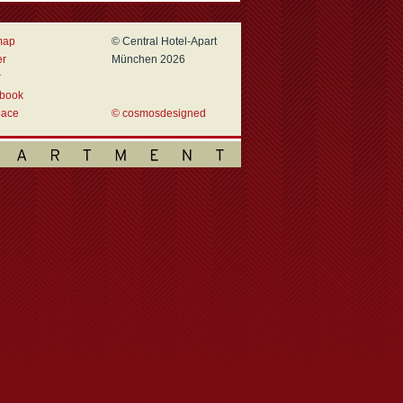
map
© Central Hotel-Apart
er
München 2026
r
book
ace
© cosmosdesigned