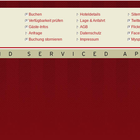
Buchen
Hoteldetails
Site
Verfügbarkeit prüfen
Lage & Anfahrt
Twitt
Gäste-Infos
AGB
Flick
Anfrage
Datenschutz
Face
Buchung stornieren
Impressum
Mysp